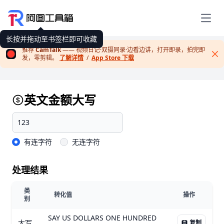
展开
长按并拖动至书签栏即可收藏
推荐
CamTalk
—— 视频日记·双摄同录·边看边讲，打开即录，拍完即
发，零剪辑。
了解详情
/
App Store 下载
Cl
英文金额大写
有连字符
无连字符
处理结果
类
转化值
操作
别
SAY US DOLLARS ONE HUNDRED
大写
复制