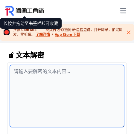
展开
长按并拖动至书签栏即可收藏
推荐
CamTalk
—— 视频日记·双摄同录·边看边讲，打开即录，拍完即
发，零剪辑。
了解详情
/
App Store 下载
Cl
文本解密