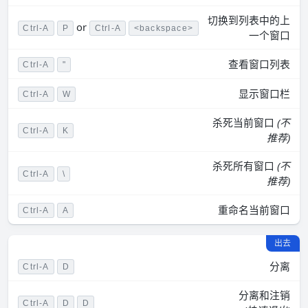
切换到列表中的上
or
Ctrl-A
P
Ctrl-A
<backspace>
一个窗口
查看窗口列表
Ctrl-A
"
显示窗口栏
Ctrl-A
W
杀死当前窗口
(不
Ctrl-A
K
推荐)
杀死所有窗口
(不
Ctrl-A
\
推荐)
重命名当前窗口
Ctrl-A
A
出去
分离
Ctrl-A
D
分离和注销
Ctrl-A
D
D