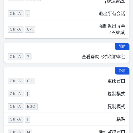
(快速退出)
退出所有会话
Ctrl-A
:
强制退出屏幕
Ctrl-A
C-\
(不推荐)
帮助
查看帮助
(列出键绑定)
Ctrl-A
?
杂项
重绘窗口
Ctrl-A
C-l
复制模式
Ctrl-A
[
复制模式
Ctrl-A
ESC
粘贴
Ctrl-A
]
活动监控窗口
Ctrl-A
M