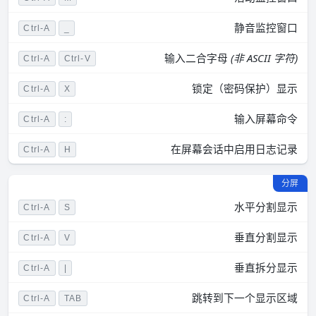
静音监控窗口
Ctrl-A
_
输入二合字母
(非 ASCII 字符)
Ctrl-A
Ctrl-V
锁定（密码保护）显示
Ctrl-A
X
输入屏幕命令
Ctrl-A
:
在屏幕会话中启用日志记录
Ctrl-A
H
分屏
水平分割显示
Ctrl-A
S
垂直分割显示
Ctrl-A
V
垂直拆分显示
Ctrl-A
|
跳转到下一个显示区域
Ctrl-A
TAB