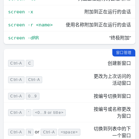
附加到正在运行的会话
screen -x
使用名称附加到正在运行的会话
screen -r <name>
“终极附加”
screen -dRR
窗口管理
创建新窗口
Ctrl-A
C
更改为上次访问的
Ctrl-A
Ctrl-A
活动窗口
按编号切换到窗口
Ctrl-A
0...9
按编号或名称更改
Ctrl-A
'
<0...9 or title>
为窗口
切换到列表中的下
or
Ctrl-A
N
Ctrl-A
<space>
一个窗口