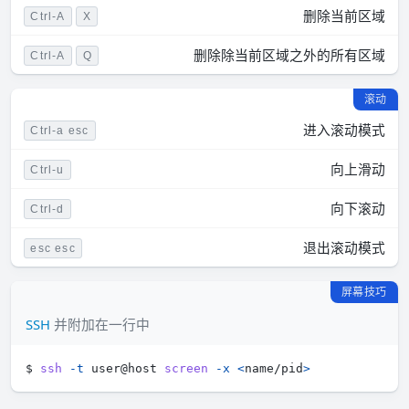
删除当前区域
Ctrl-A
X
删除除当前区域之外的所有区域
Ctrl-A
Q
滚动
进入滚动模式
Ctrl-a esc
向上滑动
Ctrl-u
向下滚动
Ctrl-d
退出滚动模式
esc esc
屏幕技巧
SSH
并附加在一行中
$ 
ssh
-t
 user@host 
screen
-x
<
name/pid
>