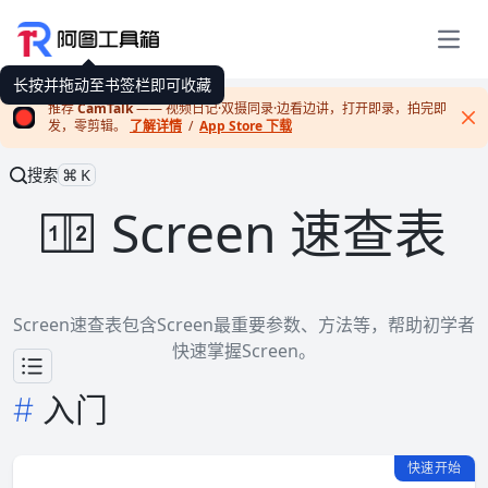
展开
长按并拖动至书签栏即可收藏
推荐
CamTalk
—— 视频日记·双摄同录·边看边讲，打开即录，拍完即
发，零剪辑。
了解详情
/
App Store 下载
Cl
搜索
⌘K
Screen 速查表
Screen速查表包含Screen最重要参数、方法等，帮助初学者
快速掌握Screen。
入门
快速开始