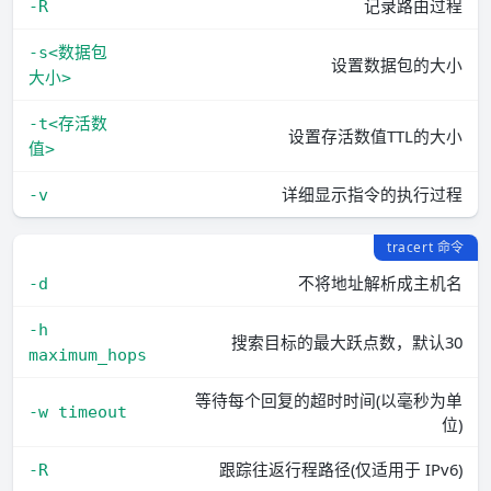
记录路由过程
-R
-s<数据包
设置数据包的大小
大小>
-t<存活数
设置存活数值TTL的大小
值>
详细显示指令的执行过程
-v
tracert 命令
不将地址解析成主机名
-d
-h 
搜索目标的最大跃点数，默认30
maximum_hops
等待每个回复的超时时间(以毫秒为单
-w timeout
位)
跟踪往返行程路径(仅适用于 IPv6)
-R