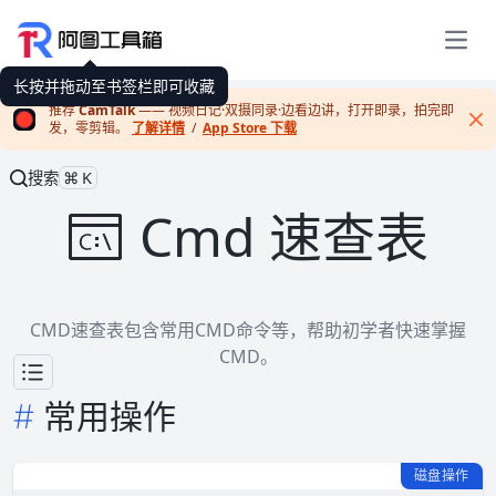
展开
长按并拖动至书签栏即可收藏
推荐
CamTalk
—— 视频日记·双摄同录·边看边讲，打开即录，拍完即
发，零剪辑。
了解详情
/
App Store 下载
Cl
搜索
⌘K
Cmd 速查表
CMD速查表包含常用CMD命令等，帮助初学者快速掌握
CMD。
常用操作
磁盘操作