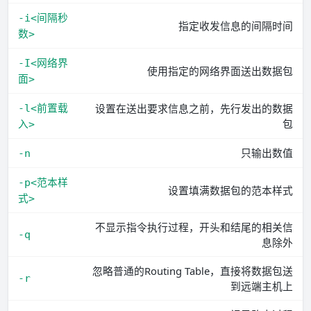
-i<间隔秒
指定收发信息的间隔时间
数>
-I<网络界
使用指定的网络界面送出数据包
面>
设置在送出要求信息之前，先行发出的数据
-l<前置载
包
入>
只输出数值
-n
-p<范本样
设置填满数据包的范本样式
式>
不显示指令执行过程，开头和结尾的相关信
-q
息除外
忽略普通的Routing Table，直接将数据包送
-r
到远端主机上