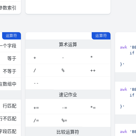
参数索引
运算符
运算符
算术运算
一个字段
awk
+
-
*
等于
}'
/
%
++
不等于
--
在数组中
awk
速记作业
行匹配
}'
+=
-=
*=
行不匹配
/=
%=
字段匹配
比较运算符
awk