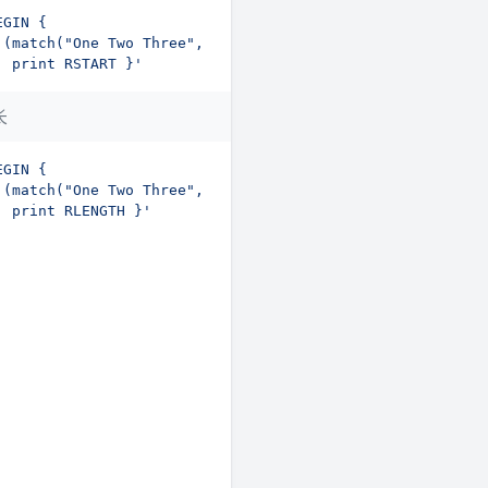
  print RSTART }'
长
  print RLENGTH }'