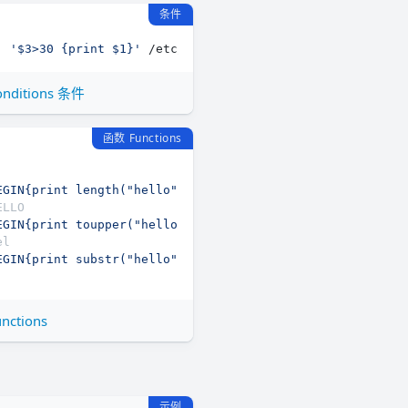
条件
: 
'$3>30 {print $1}'
onditions 条件
函数 Functions
EGIN{print length("hello")}'
ELLO
EGIN{print toupper("hello")}'
el
EGIN{print substr("hello", 1, 3)}'
unctions
示例