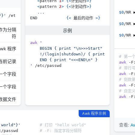
<
pattern 
1
>
{
<
计划动作
>
}
<
pattern 
2
>
{
<
计划动作
>
}
..
$0
F}'
END            
{
<
 最后的动作 
>
}
$0
/NR 
作为分隔
示例
$0
/NR 
符
awk
awk 程序
# 第一
当前记录
awk
 -F
'
# 带行
一个字段
awk
 -F
# 倒数
awk
 -F
一个字段
# 自定
awk
 -F
数据文件
Awk 程序示例
查看:
A
 world"}'
# 打印 "hello world"
c/passwd         
# -F: 指定字段分隔符