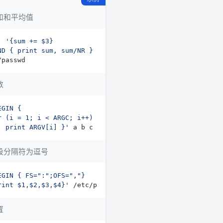
和和平均值
: 
数
  print ARGV[i] }'
段分隔符为逗号
rint $1,$2,$3,$4}'
置