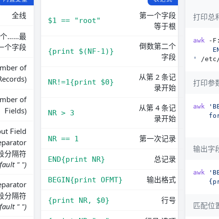
全线
第一个字段
打印总
$1 == "root"
等于根
个……最
awk
 -F
倒数第二个
一个字段
{print $(NF-1)}
字段
'
mber of
从第 2 条记
ecords)
R
NR!=1{print $0}
打印参
录开始
mber of
从第 4 条记
awk
ields)
F
NR > 3
录开始
      
put
ield
F
第一次记录
NR == 1
eparator
输出字
段分隔符
总记录
END{print NR}
fault " ")
awk
输出格式
BEGIN{print OFMT}
    {p
eparator
段分隔符
行号
{print NR, $0}
匹配位
fault " ")