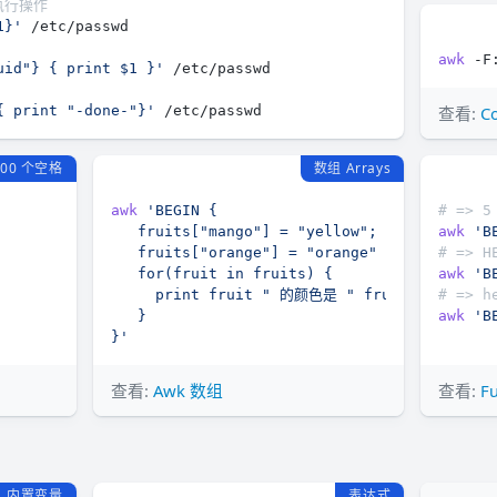
式执行操作
1}'
awk
 -F
uid"} { print $1 }'
{ print "-done-"}'
查看:
C
000 个空格
数组 Arrays
awk
# => 5
awk
'B
# => H
awk
'B
# => h
awk
'B
}'
查看:
Awk 数组
查看:
F
内置变量
表达式