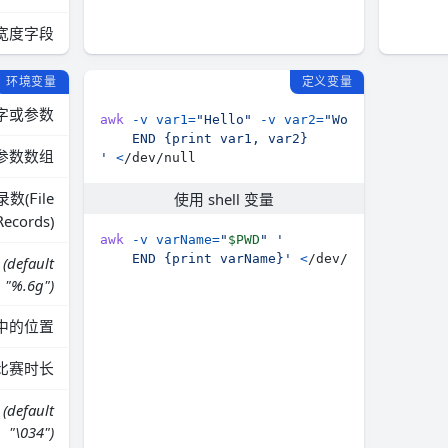
宽度字段
环境变量
定义变量
字或参数
awk
-v
var1
=
"Hello"
-v
var2
=
"Wold"
参数数组
'
<
录数(
ile
使用 shell 变量
F
ecords)
R
awk
-v
varName
=
"
$PWD
"
    END {print varName}'
<
式
(default
"%.6g")
中的位置
比赛时长
符
(default
"\034")