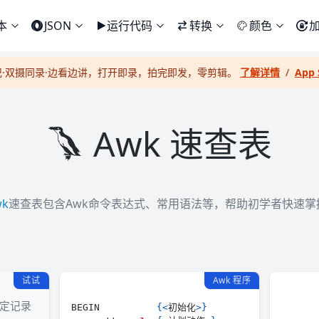
本
JSON
运行代码
转换
颜色
记·双摄同录·边看边讲，打开即录，拍完即发，零剪辑。
了解详情
/
App 
Awk 速查表
wk
速查表包含Awk命令表达式、常用语法等，帮助初学者快速掌握
试试
Awk 程序
定记录
BEGIN          
{
<
初始化
>
}