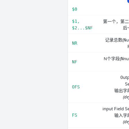
$0
第一个，第二
$1, 
后
$2...$NF
记录总数(
u
N
NR
N个字段(
nu
N
NF
ut
O
S
OFS
输出字
(de
input
ield
F
S
输入字
FS
(de