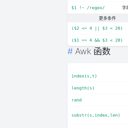
字
$1 !~ /regex/
更多条件
($2 <= 4 || $3 < 20)
($1 == 4 && $3 < 20)
Awk 函数
index(s,t)
length(s)
rand
substr(s,index,len)