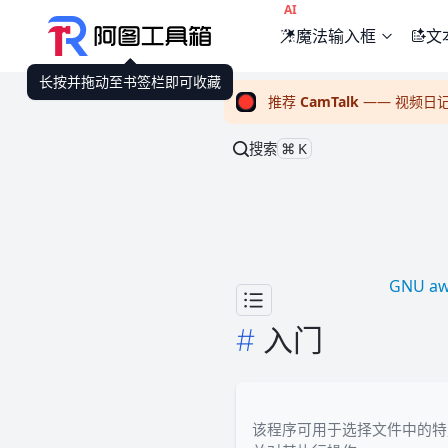
AI
魔法输入框
文
长按并拖动至书签栏即可收藏
推荐
CamTalk
—— 视频日
搜索
⌘K
GNU a
入门
该程序可用于选择文件中的特