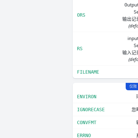
utpu
O
S
ORS
输出记
(defa
inpu
S
RS
输入记
(defa
FILENAME
仅限 
ENVIRON
忽
IGNORECASE
CONVFMT
ERRNO