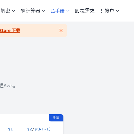
加解密
计算器
手册
提需求
帐户
Store 下载
Close
Awk。
变量
$1
$2
/
$(
NF-1
)
$3
/
$NF