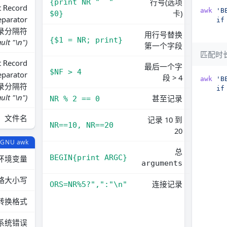
行号(选项
{print NR "  " 
t
ecord
R
awk
卡)
$0}
eparator
录分隔符
      
用行号替换
{$1 = NR; print}
ult "\n")
第一个字段
匹配时
t
ecord
R
最后一个字
$NF > 4
eparator
段 > 4
awk
录分隔符
ult "\n")
甚至记录
NR % 2 == 0
      
文件名
记录 10 到
NR==10, NR==20
20
GNU awk
总
BEGIN{print ARGC}
环境变量
arguments
略大小写
连接记录
ORS=NR%5?",":"\n"
转换格式
系统错误