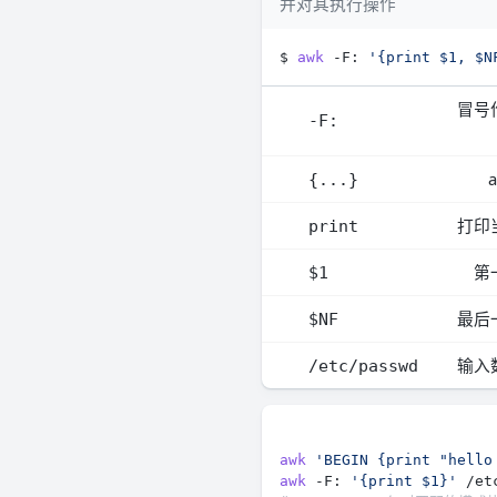
并对其执行操作
$ 
awk
 -F: 
'{print $1, $N
冒号
-F:
{...}
打印
print
第
$1
最后
$NF
输入
/etc/passwd
awk
'BEGIN {print "hello
awk
 -F: 
'{print $1}'
 /et