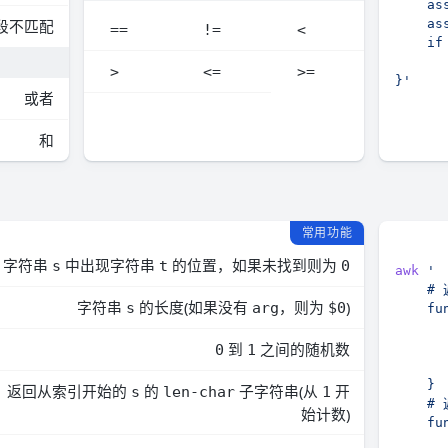
段不匹配
==
!=
<
>
<=
>=
}'
或者
和
常用功能
字符串
中出现字符串
的位置，如果未找到则为
s
t
0
awk
字符串
的长度(如果没有
，则为
)
s
arg
$0
到
之间的随机数
0
1
返回从索引开始的
的
子字符串(从
开
s
len-char
1
始计数)