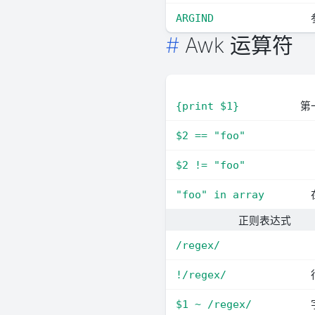
ARGIND
Awk 运算符
第
{print $1}
$2 == "foo"
$2 != "foo"
"foo" in array
正则表达式
/regex/
!/regex/
$1 ~ /regex/