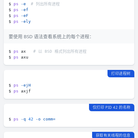
$ 
ps
-e
# 列出所有进程
$ 
ps
-ef
$ 
ps
-eF
$ 
ps
-ely
要使用 BSD 语法查看系统上的每个进程：
$ 
ps
 ax   
# 以 BSD 格式列出所有进程
$ 
ps
打印进程树
$ 
ps
-ejH
$ 
ps
仅打印 PID 42 的名称
$ 
ps
-q
42
-o
comm
=
获取有关线程的信息