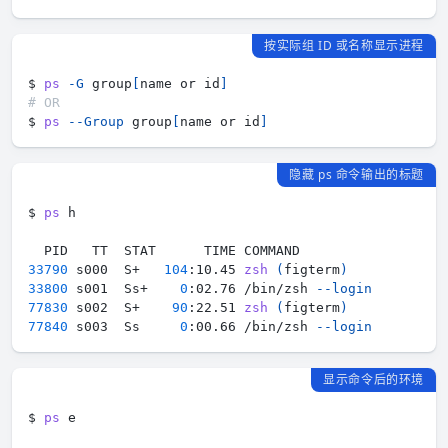
按实际组 ID 或名称显示进程
$ 
ps
-G
 group
[
name or id
]
# OR
$ 
ps
--Group
 group
[
name or id
]
隐藏 ps 命令输出的标题
$ 
ps
33790
 s000  S+   
104
:10.45 
zsh
(
figterm
)
33800
 s001  Ss+    
0
:02.76 /bin/zsh 
--login
77830
 s002  S+    
90
:22.51 
zsh
(
figterm
)
77840
 s003  Ss     
0
:00.66 /bin/zsh 
--login
显示命令后的环境
$ 
ps