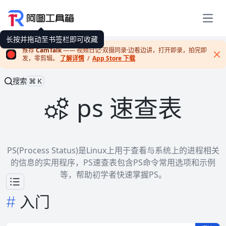
展开
长按并拖动至书签栏即可收藏
推荐
CamTalk
—— 视频日记·双摄同录·边看边讲，打开即录，拍完即
发，零剪辑。
了解详情
/
App Store 下载
Cl
搜索
⌘K
ps 速查表
PS(Process Status)是Linux上用于查看与系统上的进程相关
的信息的实用程序，PS速查表包含PS命令常用选项和示例
等，帮助初学者快速掌握PS。
入门