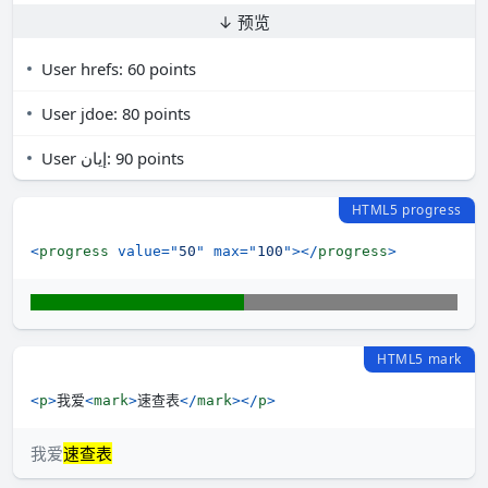
↓ 预览
User
hrefs
: 60 points
User
jdoe
: 80 points
User
إيان
: 90 points
HTML5 progress
<
progress
value
=
"
50
"
max
=
"
100
"
>
</
progress
>
HTML5 mark
<
p
>
我爱
<
mark
>
速查表
</
mark
>
</
p
>
我爱
速查表