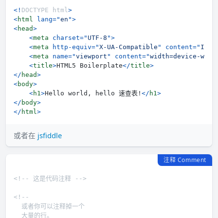
<!
DOCTYPE
html
>
<
html
lang
=
"
en
"
>
<
head
>
<
meta
charset
=
"
UTF-8
"
>
<
meta
http-equiv
=
"
X-UA-Compatible
"
content
=
"
IE=e
<
meta
name
=
"
viewport
"
content
=
"
width=device-widt
<
title
>
HTML5 Boilerplate
</
title
>
</
head
>
<
body
>
<
h1
>
Hello world, hello 速查表!
</
h1
>
</
body
>
</
html
>
或者在
jsfiddle
注释 Comment
<!-- 这是代码注释 -->