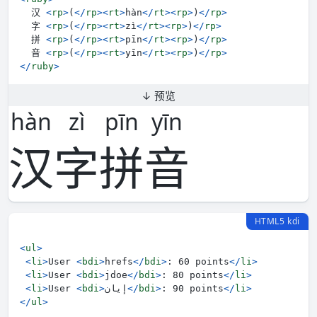
  汉 
<
rp
>
(
</
rp
>
<
rt
>
hàn
</
rt
>
<
rp
>
)
</
rp
>
  字 
<
rp
>
(
</
rp
>
<
rt
>
zì
</
rt
>
<
rp
>
)
</
rp
>
  拼 
<
rp
>
(
</
rp
>
<
rt
>
pīn
</
rt
>
<
rp
>
)
</
rp
>
  音 
<
rp
>
(
</
rp
>
<
rt
>
yīn
</
rt
>
<
rp
>
)
</
rp
>
</
ruby
>
↓ 预览
hàn
zì
pīn
yīn
汉
字
拼
音
HTML5 kdi
<
ul
>
<
li
>
User 
<
bdi
>
hrefs
</
bdi
>
: 60 points
</
li
>
<
li
>
User 
<
bdi
>
jdoe
</
bdi
>
: 80 points
</
li
>
<
li
>
User 
<
bdi
>
إيان
</
bdi
>
: 90 points
</
li
>
</
ul
>