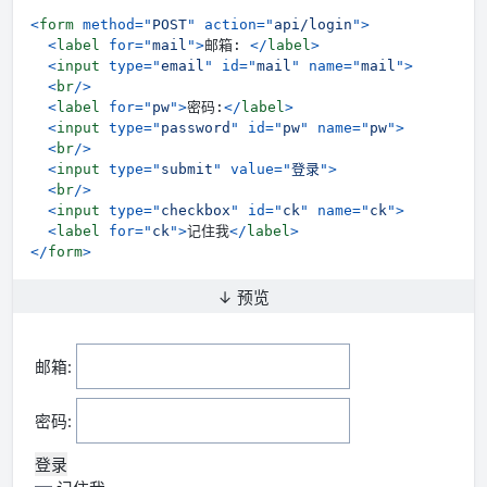
<
form
method
=
"
POST
"
action
=
"
api/login
"
>
<
label
for
=
"
mail
"
>
邮箱: 
</
label
>
<
input
type
=
"
email
"
id
=
"
mail
"
name
=
"
mail
"
>
<
br
/>
<
label
for
=
"
pw
"
>
密码:
</
label
>
<
input
type
=
"
password
"
id
=
"
pw
"
name
=
"
pw
"
>
<
br
/>
<
input
type
=
"
submit
"
value
=
"
登录
"
>
<
br
/>
<
input
type
=
"
checkbox
"
id
=
"
ck
"
name
=
"
ck
"
>
<
label
for
=
"
ck
"
>
记住我
</
label
>
</
form
>
↓ 预览
邮箱:
密码: