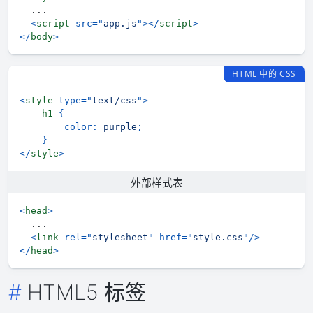
<
script
src
=
"
app.js
"
>
</
script
>
</
body
>
HTML 中的 CSS
<
style
type
=
"
text/css
"
>
h1
{
color
:
purple
;
}
</
style
>
外部样式表
<
head
>
<
link
rel
=
"
stylesheet
"
href
=
"
style.css
"
/>
</
head
>
HTML5 标签