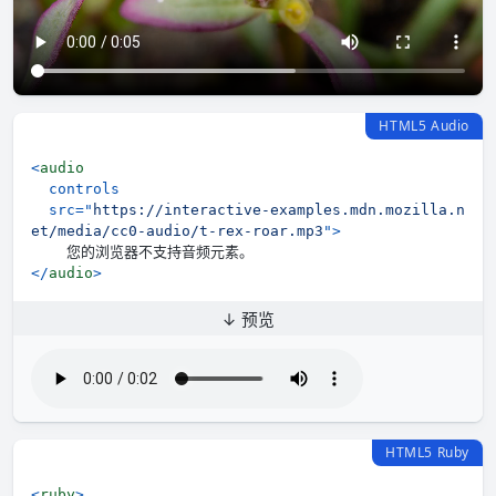
HTML5 Audio
<
audio
controls
src
=
"
https://interactive-examples.mdn.mozilla.n
et/media/cc0-audio/t-rex-roar.mp3
"
>
</
audio
>
↓ 预览
HTML5 Ruby
<
ruby
>