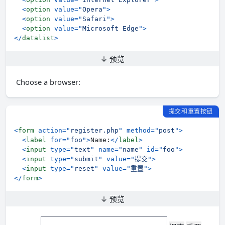
<
option
value
=
"
Opera
"
>
<
option
value
=
"
Safari
"
>
<
option
value
=
"
Microsoft Edge
"
>
</
datalist
>
↓ 预览
Choose a browser:
提交和重置按钮
<
form
action
=
"
register.php
"
method
=
"
post
"
>
<
label
for
=
"
foo
"
>
Name:
</
label
>
<
input
type
=
"
text
"
name
=
"
name
"
id
=
"
foo
"
>
<
input
type
=
"
submit
"
value
=
"
提交
"
>
<
input
type
=
"
reset
"
value
=
"
重置
"
>
</
form
>
↓ 预览