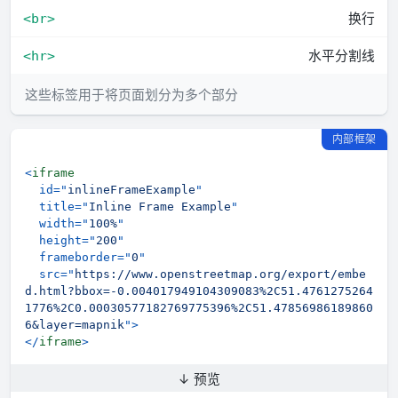
换行
<br>
水平分割线
<hr>
这些标签用于将页面划分为多个部分
内部框架
<
iframe
id
=
"
inlineFrameExample
"
title
=
"
Inline Frame Example
"
width
=
"
100%
"
height
=
"
200
"
frameborder
=
"
0
"
src
=
"
https://www.openstreetmap.org/export/embe
d.html?bbox=-0.004017949104309083%2C51.4761275264
1776%2C0.00030577182769775396%2C51.47856986189860
6&layer=mapnik
"
>
</
iframe
>
↓ 预览