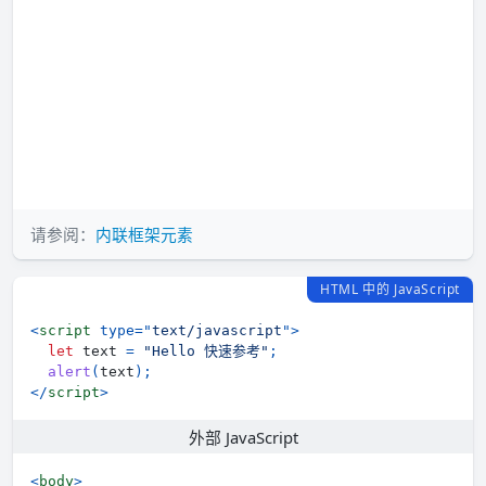
请参阅：
内联框架元素
HTML 中的 JavaScript
<
script
type
=
"
text/javascript
"
>
let
 text 
=
"Hello 快速参考"
;
alert
(
text
)
;
</
script
>
外部 JavaScript
<
body
>