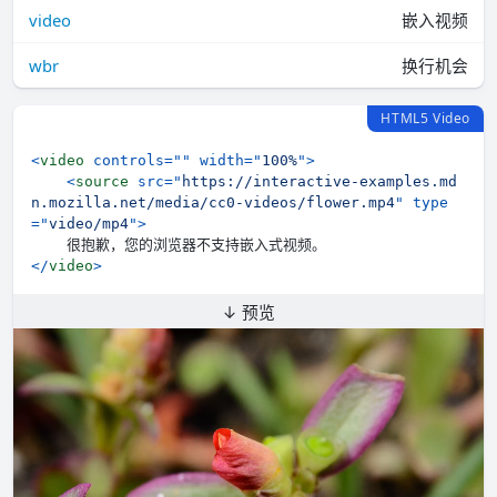
video
嵌入视频
wbr
换行机会
HTML5 Video
<
video
controls
=
"
"
width
=
"
100%
"
>
<
source
src
=
"
https://interactive-examples.md
n.mozilla.net/media/cc0-videos/flower.mp4
"
type
=
"
video/mp4
"
>
</
video
>
↓ 预览