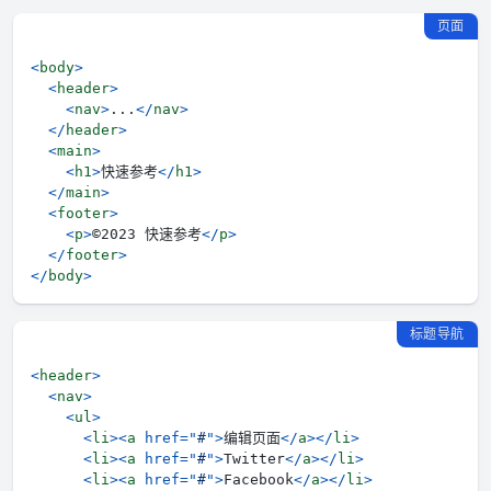
页面
<
body
>
<
header
>
<
nav
>
...
</
nav
>
</
header
>
<
main
>
<
h1
>
快速参考
</
h1
>
</
main
>
<
footer
>
<
p
>
©2023 快速参考
</
p
>
</
footer
>
</
body
>
标题导航
<
header
>
<
nav
>
<
ul
>
<
li
>
<
a
href
=
"
#
"
>
编辑页面
</
a
>
</
li
>
<
li
>
<
a
href
=
"
#
"
>
Twitter
</
a
>
</
li
>
<
li
>
<
a
href
=
"
#
"
>
Facebook
</
a
>
</
li
>