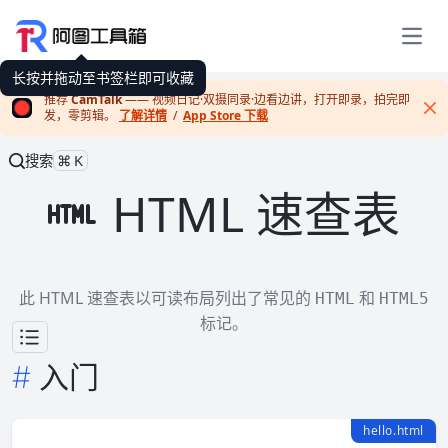
展开
长按并拖动至书签栏即可收藏
推荐
CamTalk
—— 视频日记·双摄同录·边看边讲，打开即录，拍完即
发，零剪辑。
了解详情
/
App Store 下载
Cl
搜索
⌘K
HTML 速查表
此 HTML 速查表以可读布局列出了常见的
和
HTML
HTML5
标记。
入门
hello.html