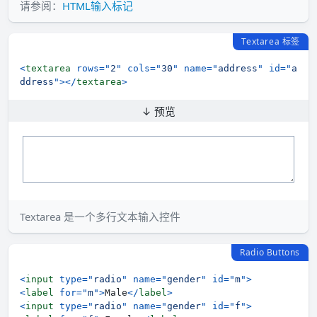
请参阅：
HTML输入标记
Textarea 标签
<
textarea
rows
=
"
2
"
cols
=
"
30
"
name
=
"
address
"
id
=
"
a
ddress
"
>
</
textarea
>
↓ 预览
Textarea 是一个多行文本输入控件
Radio Buttons
<
input
type
=
"
radio
"
name
=
"
gender
"
id
=
"
m
"
>
<
label
for
=
"
m
"
>
Male
</
label
>
<
input
type
=
"
radio
"
name
=
"
gender
"
id
=
"
f
"
>