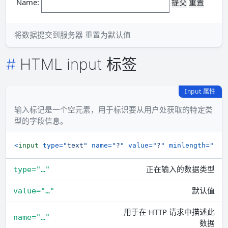
Name:
重置为默认值
将数据提交到服务器
HTML input 标签
Input 属性
输入标记是一个空元素，用于标识要从用户处获取的特定类
型的字段信息。
<
input
type
=
"
text
"
name
=
"
?
"
value
=
"
?
"
minlength
=
"
6
"
正在输入的数据类型
type="…"
默认值
value="…"
用于在 HTTP 请求中描述此
name="…"
数据