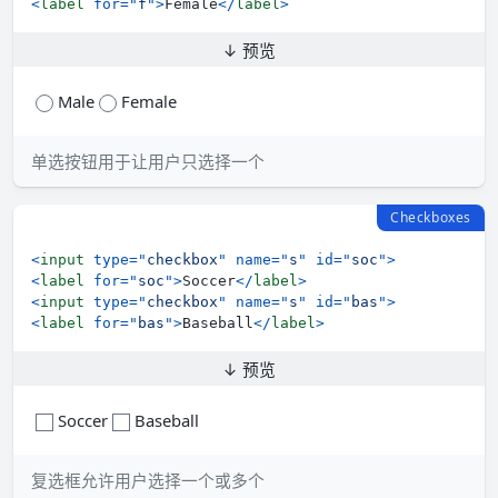
<
label
for
=
"
f
"
>
Female
</
label
>
↓ 预览
Male
Female
单选按钮用于让用户只选择一个
Checkboxes
<
input
type
=
"
checkbox
"
name
=
"
s
"
id
=
"
soc
"
>
<
label
for
=
"
soc
"
>
Soccer
</
label
>
<
input
type
=
"
checkbox
"
name
=
"
s
"
id
=
"
bas
"
>
<
label
for
=
"
bas
"
>
Baseball
</
label
>
↓ 预览
Soccer
Baseball
复选框允许用户选择一个或多个