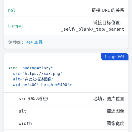
链接 URL 的关系
rel
链接目标位置：
target
/
/
/
_self
_blank
_top
_parent
请参阅：
<a> 属性
Image 标签
<
img
loading
=
"
lazy
"
src
=
"
https://xxx.png
"
alt
=
"
在此处描述图像
"
width
=
"
400
"
height
=
"
400
"
>
(URL/路径)
必填，图片位置
src
描述图像
alt
图像宽度
width