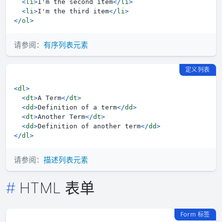
<
li
>
I'm the second item
</
li
>
<
li
>
I'm the third item
</
li
>
</
ol
>
请参阅：
有序列表元素
定义列表
<
dl
>
<
dt
>
A Term
</
dt
>
<
dd
>
Definition of a term
</
dd
>
<
dt
>
Another Term
</
dt
>
<
dd
>
Definition of another term
</
dd
>
</
dl
>
请参阅：
描述列表元素
HTML 表单
Form 标签