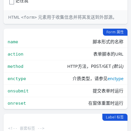
记住我
HTML
元素用于收集信息并将其发送到外部源。
<form>
Form 属性
脚本形式的名称
name
表单脚本的URL
action
HTTP方法，
/
(默认)
method
POST
GET
介质类型，请参见
enctype
enctype
提交表单时运行
onsubmit
在窗体重置时运行
onreset
Label 标签
<!-- 嵌套标签 -->