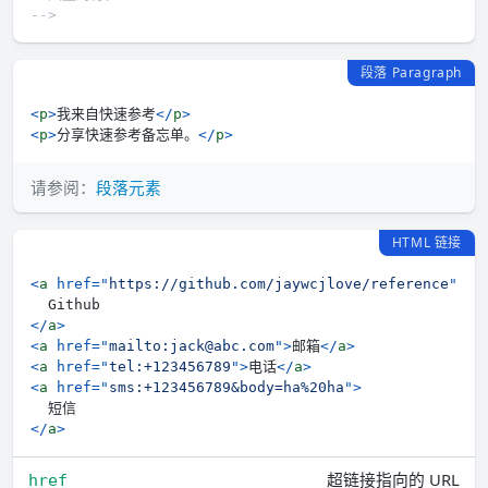
-->
段落 Paragraph
<
p
>
我来自快速参考
</
p
>
<
p
>
分享快速参考备忘单。
</
p
>
请参阅：
段落元素
HTML 链接
<
a
href
=
"
https://github.com/jaywcjlove/reference
"
>
</
a
>
<
a
href
=
"
mailto:jack@abc.com
"
>
邮箱
</
a
>
<
a
href
=
"
tel:+123456789
"
>
电话
</
a
>
<
a
href
=
"
sms:+123456789&body=ha%20ha
"
>
</
a
>
超链接指向的 URL
href