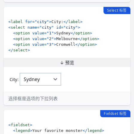
Select 标签
<
label
for
=
"
city
"
>
City:
</
label
>
<
select
name
=
"
city
"
id
=
"
city
"
>
<
option
value
=
"
1
"
>
Sydney
</
option
>
<
option
value
=
"
2
"
>
Melbourne
</
option
>
<
option
value
=
"
3
"
>
Cromwell
</
option
>
</
select
>
↓ 预览
City:
选择框是选项的下拉列表
Fieldset 标签
<
fieldset
>
<
legend
>
Your favorite monster
</
legend
>