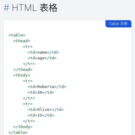
HTML 表格
Table 示例
<
table
>
<
thead
>
<
tr
>
<
td
>
name
</
td
>
<
td
>
age
</
td
>
</
tr
>
</
thead
>
<
tbody
>
<
tr
>
<
td
>
Roberta
</
td
>
<
td
>
39
</
td
>
</
tr
>
<
tr
>
<
td
>
Oliver
</
td
>
<
td
>
25
</
td
>
</
tr
>
</
tbody
>
</
table
>