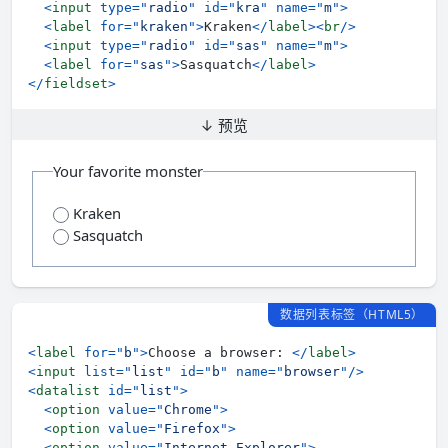
<
input
type
=
"
radio
"
id
=
"
kra
"
name
=
"
m
"
>
<
label
for
=
"
kraken
"
>
Kraken
</
label
>
<
br
/>
<
input
type
=
"
radio
"
id
=
"
sas
"
name
=
"
m
"
>
<
label
for
=
"
sas
"
>
Sasquatch
</
label
>
</
fieldset
>
↓ 预览
Your favorite monster
Kraken
Sasquatch
数据列表标签（HTML5）
<
label
for
=
"
b
"
>
Choose a browser: 
</
label
>
<
input
list
=
"
list
"
id
=
"
b
"
name
=
"
browser
"
/>
<
datalist
id
=
"
list
"
>
<
option
value
=
"
Chrome
"
>
<
option
value
=
"
Firefox
"
>
<
option
value
=
"
Internet Explorer
"
>