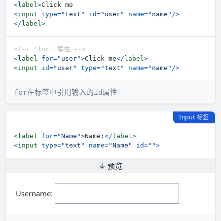
<
label
>
<
input
type
=
"
text
"
id
=
"
user
"
name
=
"
name
"
/>
</
label
>
<!-- 'for' 属性 -->
<
label
for
=
"
user
"
>
Click me
</
label
>
<
input
id
=
"
user
"
type
=
"
text
"
name
=
"
name
"
/>
在标签中引用输入的
属性
for
id
Input 标签
<
label
for
=
"
Name
"
>
Name:
</
label
>
<
input
type
=
"
text
"
name
=
"
Name
"
id
=
"
"
>
↓ 预览
Username: