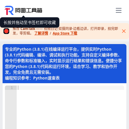
展开
长按并拖动至书签栏即可收藏
推荐
CamTalk
—— 视频日记·双摄同录·边看边讲，打开即录，拍完即
发，零剪辑。
了解详情
/
App Store 下载
Cl
专业的Python (3.8.1)在线编译运行平台，提供实时Python
(3.8.1)代码编辑、编译、调试和执行功能。支持自定义编译参数、
命令行参数和标准输入，实时显示运行结果和错误信息。便捷分享
您的Python (3.8.1)代码和运行环境，适合学习、教学和协作开
发，完全免费且无需安装。
编程知识参考：
Python速查表
1