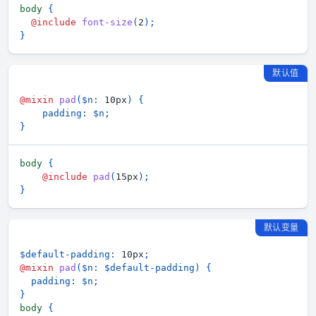
body 
{
@include
font-size
(
2
)
;
}
默认值
@mixin
pad
(
$n
:
 10px
)
{
padding
:
$n
;
}
body 
{
@include
pad
(
15px
)
;
}
默认变量
$default-padding
:
 10px
;
@mixin
pad
(
$n
:
$default-padding
)
{
padding
:
$n
;
}
body 
{