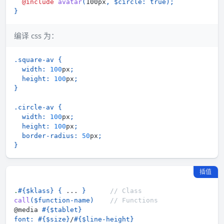
@include
avatar
(
100px
,
$circle
:
true
)
;
}
编译 css 为：
.square-av
{
width
:
100
px
;
height
:
100
px
;
}
.circle-av
{
width
:
100
px
;
height
:
100
px
;
border-radius
:
50
px
;
}
插值
.
#{$klass}
{
 ... 
}
// Class
call
(
$function-name
)
// Functions
@media 
#{$tablet}
font
:
#{$size}
/
#{$line-height}