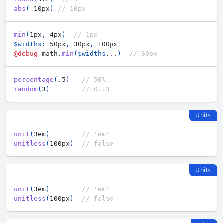
abs
(
-10px
)
// 10px
min
(
1px
,
 4px
)
// 1px
$widths
:
 50px
,
 30px
,
@debug
 math.
min
(
$widths
...
)
// 30px
percentage
(
.5
)
// 50%
random
(
3
)
// 0..3
Units
unit
(
3em
)
// 'em'
unitless
(
100px
)
// false
Units
unit
(
3em
)
// 'em'
unitless
(
100px
)
// false