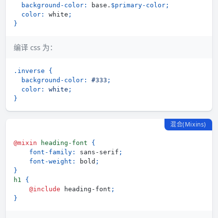
background-color
:
 base.
$primary-color
;
color
:
 white
;
}
编译 css 为：
.inverse
{
background-color
:
#333
;
color
:
white
;
}
混合(Mixins)
@mixin
heading-font 
{
font-family
:
 sans-serif
;
font-weight
:
 bold
;
}
h1 
{
@include
 heading-font
;
}