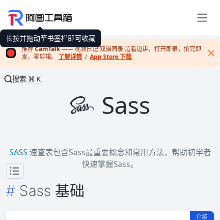
展开
长按并拖动至书签栏即可收藏
推荐
CamTalk
—— 视频日记·双摄同录·边看边讲，打开即录，拍完即
发，零剪辑。
了解详情
/
App Store 下载
Cl
搜索
⌘K
Sass
SASS
速查表包含Sass最重要概念和常用方法，帮助初学者
快速掌握Sass。
Sass 基础
介绍