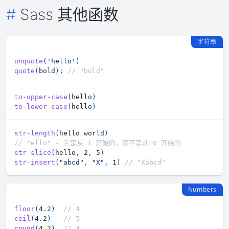
Sass 其他函数
字符串
unquote
(
'hello'
)
quote
(
bold
)
;
// "bold"
to-upper-case
(
hello
)
to-lower-case
(
hello
)
str-length
(
hello world
)
// "ello" - 它是从 1 开始的，而不是从 0 开始的
str-slice
(
hello
,
 2
,
 5
)
str-insert
(
"abcd"
,
"X"
,
 1
)
// "Xabcd"
Numbers
floor
(
4.2
)
// 4
ceil
(
4.2
)
// 5
round
(
4.2
)
// 4