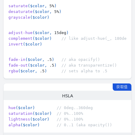
saturate
(
$color
,
 5%
)
desaturate
(
$color
,
 5%
)
grayscale
(
$color
)
adjust-hue
(
$color
,
 15deg
)
complement
(
$color
)
// like adjust-hue(_, 180deg)
invert
(
$color
)
fade-in
(
$color
,
 .5
)
// aka opacify()
fade-out
(
$color
,
 .5
)
// aka transparentize()
rgba
(
$color
,
 .5
)
// sets alpha to .5
获取值
HSLA
hue
(
$color
)
// 0deg..360deg
saturation
(
$color
)
// 0%..100%
lightness
(
$color
)
// 0%..100%
alpha
(
$color
)
// 0..1 (aka opacity())