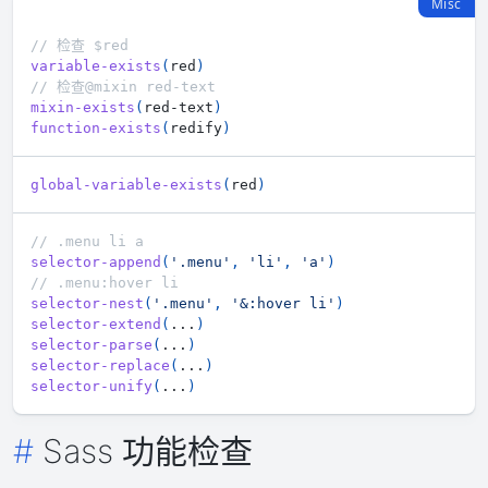
Misc
// 检查 $red
variable-exists
(
red
)
// 检查@mixin red-text
mixin-exists
(
red-text
)
function-exists
(
redify
)
global-variable-exists
(
red
)
// .menu li a
selector-append
(
'.menu'
,
'li'
,
'a'
)
// .menu:hover li
selector-nest
(
'.menu'
,
'&:hover li'
)
selector-extend
(
...
)
selector-parse
(
...
)
selector-replace
(
...
)
selector-unify
(
...
)
Sass 功能检查