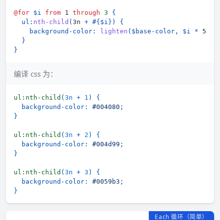
@for
$i
from
 1 
through
3 
{
ul
:
nth-child
(
3n 
+
#{$i}
)
{
background-color
:
lighten
(
$base-color
,
$i
*
 5%
)
;
}
}
编译 css 为：
ul
:nth-child
(
3n
+
1
)
{
background-color
:
#004080
;
}
ul
:nth-child
(
3n
+
2
)
{
background-color
:
#004d99
;
}
ul
:nth-child
(
3n
+
3
)
{
background-color
:
#0059b3
;
}
Each 循环（简单）