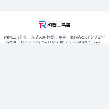
阿图工具箱是一站式AI数据处理平台，面向办公开发测试学
习场景。核心功能包括魔法输入框（自动识别解析JSON、
文本、代码并智能展示转换）和管道处理器（AI一键生成命
令实现统计排序去重等操作）。内置丰富工具：文本处理、
JSON套件、代码运行、格式转换、颜色工具、加解密等。
支持深浅色主题、响应式布局，提供分享收藏等社交功能。
开箱即用永久免费，既能快速处理零散数据，也能沉淀可复
用工作流，显著提升效率。
首页
关于我们
站点地图
友情链接