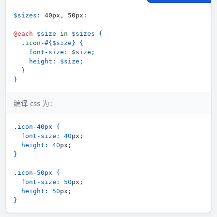
$sizes
:
 40px
,
 50px
;
@each
$size
 in 
$sizes
{
.icon-
#{$size}
{
font-size
:
$size
;
height
:
$size
;
}
}
编译 css 为：
.icon-40px
{
font-size
:
40
px
;
height
:
40
px
;
}
.icon-50px
{
font-size
:
50
px
;
height
:
50
px
;
}