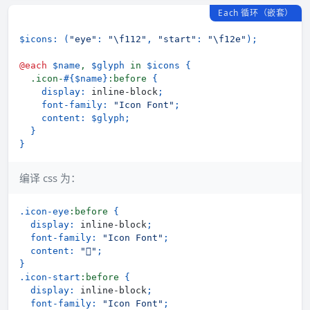
Each 循环（嵌套）
$icons
:
(
"eye"
:
"\f112"
,
"start"
:
"\f12e"
)
;
@each
$name
, 
$glyph
 in 
$icons
{
.icon-
#{$name}
:before 
{
display
:
 inline-block
;
font-family
:
"Icon Font"
;
content
:
$glyph
;
}
}
编译 css 为：
.icon-eye
:before
{
display
:
 inline-block
;
font-family
:
"Icon Font"
;
content
:
""
;
}
.icon-start
:before
{
display
:
 inline-block
;
font-family
:
"Icon Font"
;