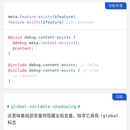
功能检查
meta.
feature-exists
(
$feature
)
feature-exists
(
$feature
)
//=> boolean
@mixin
debug-content-exists 
{
@debug
 meta.
content-exists
(
)
;
@content
;
}
@include
 debug-content-exists
;
// false
@include
debug-content-exists 
{
// true
// Content!
}
功能
#
global-variable-shadowing
这意味着局部变量将隐藏全局变量，除非它具有
!global
标志