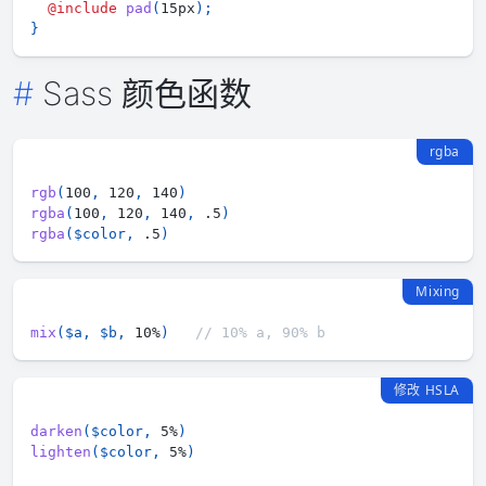
@include
pad
(
15px
)
;
}
Sass 颜色函数
rgba
rgb
(
100
,
 120
,
 140
)
rgba
(
100
,
 120
,
 140
,
 .5
)
rgba
(
$color
,
 .5
)
Mixing
mix
(
$a
,
$b
,
 10%
)
// 10% a, 90% b
修改 HSLA
darken
(
$color
,
 5%
)
lighten
(
$color
,
 5%
)