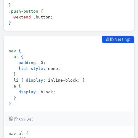
}
.push-button 
{
@extend
 .button
;
}
嵌套(Nesting)
nav 
{
ul 
{
padding
:
 0
;
list-style
:
 none
;
}
li 
{
display
:
 inline-block
;
}
a 
{
display
:
 block
;
}
}
编译 css 为：
nav ul 
{