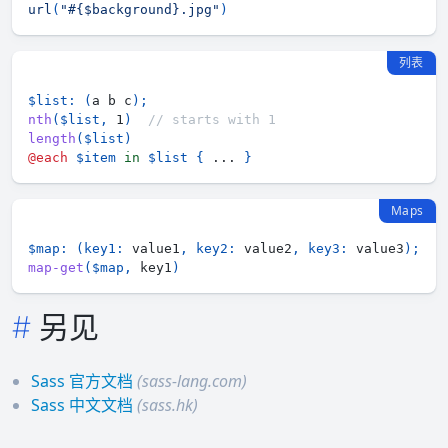
url
(
"#{$background}.jpg"
)
列表
$list
:
(
a b c
)
;
nth
(
$list
,
 1
)
// starts with 1
length
(
$list
)
@each
$item
 in 
$list
{
 ... 
}
Maps
$map
:
(
key1
:
 value1
,
key2
:
 value2
,
key3
:
 value3
)
;
map-get
(
$map
,
 key1
)
另见
Sass 官方文档
(sass-lang.com)
Sass 中文文档
(sass.hk)