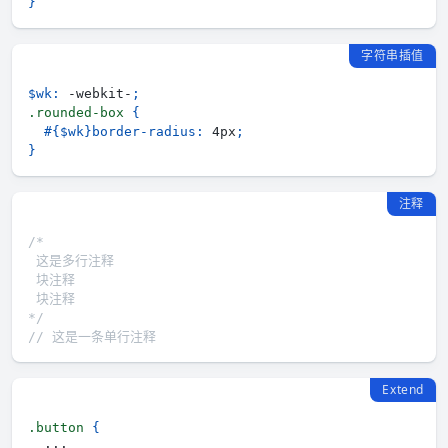
}
字符串插值
$wk
:
 -webkit-
;
.rounded-box 
{
#{$wk}
border-radius
:
 4px
;
}
注释
*/
// 这是一条单行注释
Extend
.button 
{