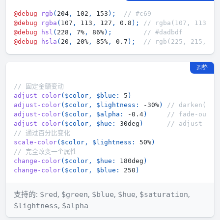
@debug
rgb
(
204
,
 102
,
 153
)
;
// #c69
@debug
rgba
(
107
,
 113
,
 127
,
 0.8
)
;
// rgba(107, 113, 1
@debug
hsl
(
228
,
 7%
,
 86%
)
;
// #dadbdf
@debug
hsla
(
20
,
 20%
,
 85%
,
 0.7
)
;
// rgb(225, 215, 21
调整
// 固定金额变动
adjust-color
(
$color
,
$blue
:
 5
)
adjust-color
(
$color
,
$lightness
:
 -30%
)
// darken(_, 
adjust-color
(
$color
,
$alpha
:
 -0.4
)
// fade-out(_
adjust-color
(
$color
,
$hue
:
 30deg
)
// adjust-hue
// 通过百分比变化
scale-color
(
$color
,
$lightness
:
 50%
)
// 完全改变一个属性
change-color
(
$color
,
$hue
:
 180deg
)
change-color
(
$color
,
$blue
:
 250
)
支持的:
,
,
,
,
,
$red
$green
$blue
$hue
$saturation
,
$lightness
$alpha