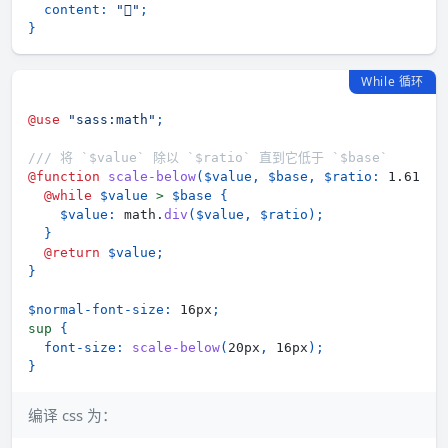
content
:
""
;
}
While 循环
@use
"sass:math"
;
/// 将 `$value` 除以 `$ratio` 直到它低于 `$base`
@function
scale-below
(
$value
,
$base
,
$ratio
:
 1.618
)
@while
$value
 > 
$base
{
$value
:
 math.
div
(
$value
,
$ratio
)
;
}
@return
$value
;
}
$normal-font-size
:
 16px
;
sup 
{
font-size
:
scale-below
(
20px
,
 16px
)
;
}
编译 css 为：