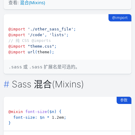
查看:
混合(Mixins)
@import
@import
'./other_sass_file'
;
@import
'/code'
,
'lists'
;
// 纯 CSS @imports
@import
"theme.css"
;
@import
url
(
theme
)
;
或
扩展名是可选的。
.sass
.sass
Sass 混合(Mixins)
参数
@mixin
font-size
(
$n
)
{
font-size
:
$n
*
 1.2em
;
}