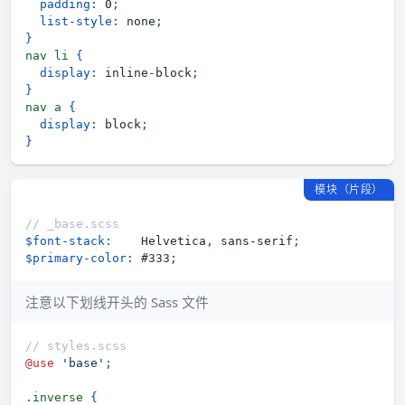
padding
:
 0
;
list-style
:
 none
;
}
nav li 
{
display
:
 inline-block
;
}
nav a 
{
display
:
 block
;
}
模块（片段）
// _base.scss
$font-stack
:
    Helvetica
,
 sans-serif
;
$primary-color
:
 #333
;
注意以下划线开头的 Sass 文件
// styles.scss
@use
'base'
;
.inverse 
{