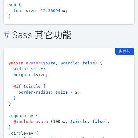
sup
{
font-size
:
12.36094
px
;
}
Sass 其它功能
条件句
@mixin
avatar
(
$size
,
$circle
:
false
)
{
width
:
$size
;
height
:
$size
;
@if
$circle
{
border-radius
:
$size
/
 2
;
}
}
.square-av 
{
@include
avatar
(
100px
,
$circle
:
false
)
;
}
.circle-av 
{