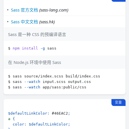
Sass 官方文档
(sass-lang.com)
Sass 中文文档
(sass.hk)
Sass 是一种 CSS 的预编译语言
$ 
npm
install
-g
在 Node.js 环境中使用 Sass
$ sass 
--watch
$ sass 
--watch
变量
$defaultLinkColor
:
 #46EAC2
;
a 
{
color
:
$defaultLinkColor
;