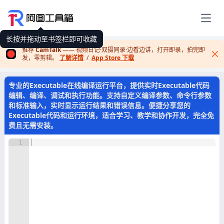
展开
长按并拖动至书签栏即可收藏
推荐
CamTalk
—— 视频日记·双摄同录·边看边讲，打开即录，拍完即
发，零剪辑。
了解详情
/
App Store 下载
Cl
专业的Executable在线编译运行平台，提供实时Executable代码
编辑、编译、调试和执行功能。支持自定义编译参数、命令行参数
和标准输入，实时显示运行结果和错误信息。便捷分享您的
Executable代码和运行环境，适合学习、教学和协作开发，完全免
费且无需安装。
1