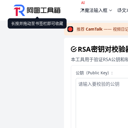
AI
魔法输入框
文
长按并拖动至书签栏即可收藏
推荐
CamTalk
—— 视频日
RSA密钥对校验
本工具用于验证RSA公钥
公钥（Public Key）: