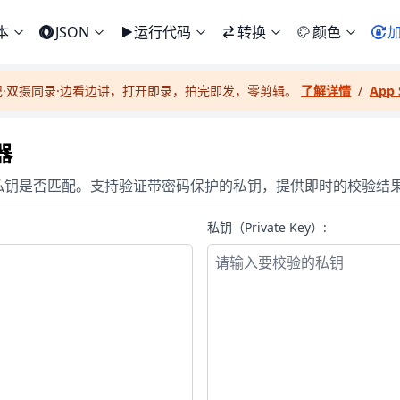
本
JSON
运行代码
转换
颜色
记·双摄同录·边看边讲，打开即录，拍完即发，零剪辑。
了解详情
/
App 
器
和私钥是否匹配。支持验证带密码保护的私钥，提供即时的校验结
私钥（Private Key）: