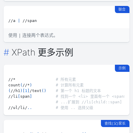
联合
//a 
|
使用
连接两个表达式。
|
XPath 更多示例
示例
//*                 
# 所有元素
count
(
//*
)
# 计算所有元素
(
//h1
)
[
1
]
/text
(
)
# 第一个 h1 标题的文本
//li
[
span
]
# 找到一个 <li> 里面有一个 <span>
# ...扩展到 //li[child::span]
//ul/li/
..
# 使用 .. 选择父级
查找(父)家长