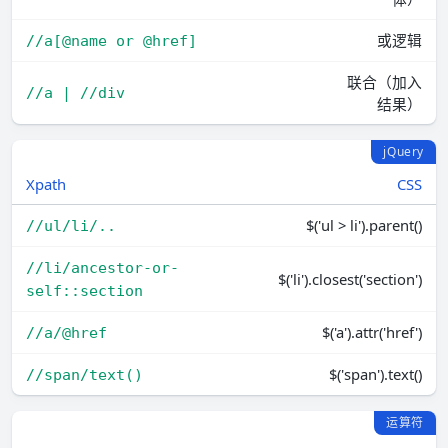
或逻辑
//a[@name or @href]
联合（加入
//a | //div
结果）
jQuery
Xpath
CSS
$('ul > li').parent()
//ul/li/..
//li/ancestor-or-
$('li').closest('section')
self::section
$('a').attr('href')
//a/@href
$('span').text()
//span/text()
运算符