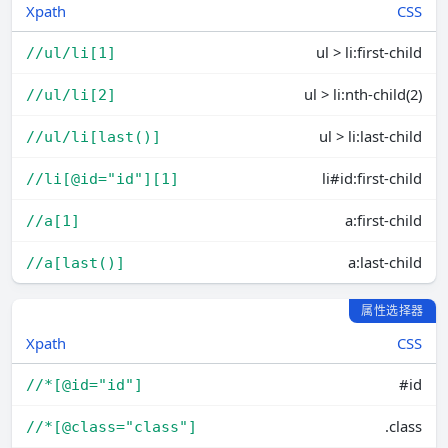
Xpath
CSS
ul > li:first-child
//ul/li[1]
ul > li:nth-child(2)
//ul/li[2]
ul > li:last-child
//ul/li[last()]
li#id:first-child
//li[@id="id"][1]
a:first-child
//a[1]
a:last-child
//a[last()]
属性选择器
Xpath
CSS
#id
//*[@id="id"]
.class
//*[@class="class"]