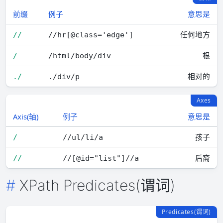
前缀
例子
意思是
任何地方
//
//hr[@class='edge']
根
/
/html/body/div
相对的
./
./div/p
Axes
Axis(轴)
例子
意思是
孩子
/
//ul/li/a
后裔
//
//[@id="list"]//a
XPath Predicates(谓词)
Predicates(谓词)