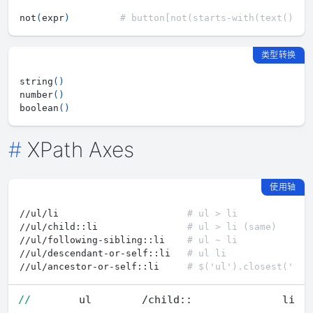
not
(
expr
)
# button[not(starts-with(text(),"S
类型转换
string
(
)
number
(
)
boolean
(
)
XPath Axes
使用轴
//ul/li                       
# ul > li
//ul/child::li                
# ul > li (same)
//ul/following-sibling::li    
# ul ~ li
//ul/descendant-or-self::li   
# ul li
//ul/ancestor-or-self::li     
# $('ul').closest('li'
//
ul
/child::
li