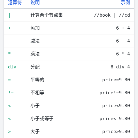
运算符
说明
示例
计算两个节点集
|
//book | //cd
添加
+
6 + 4
减法
-
6 - 4
乘法
*
6 * 4
分配
div
8 div 4
平等的
=
price=9.80
不相等
!=
price!=9.80
小于
<
price<9.80
小于或等于
<=
price<=9.80
大于
>
price>9.80