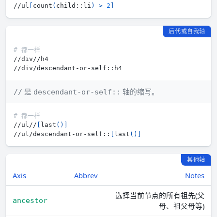
//ul
[
count
(
child::li
)
>
2
]
后代或自我轴
# 都一样
是
轴的缩写。
//
descendant-or-self::
# 都一样
//ul//
[
last
(
)
]
//ul/descendant-or-self::
[
last
(
)
]
其他轴
Axis
Abbrev
Notes
选择当前节点的所有祖先(父
ancestor
母、祖父母等)