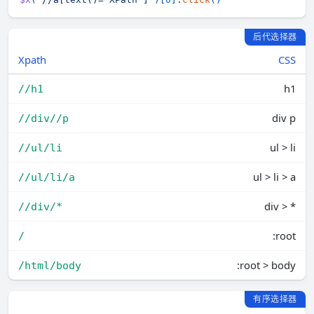
后代选择器
Xpath
CSS
h1
//h1
div p
//div//p
ul > li
//ul/li
ul > li > a
//ul/li/a
div > *
//div/*
:root
/
:root > body
/html/body
有序选择器