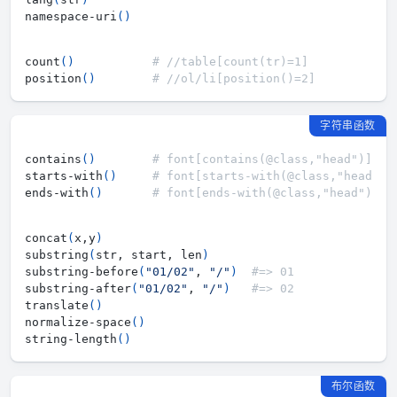
namespace-uri
(
)
count
(
)
# //table[count(tr)=1]
position
(
)
# //ol/li[position()=2]
字符串函数
contains
(
)
# font[contains(@class,"head")]
starts-with
(
)
# font[starts-with(@class,"head")]
ends-with
(
)
# font[ends-with(@class,"head")]
concat
(
x,y
)
substring
(
str, start, len
)
substring-before
(
"01/02"
, 
"/"
)
#=> 01
substring-after
(
"01/02"
, 
"/"
)
#=> 02
translate
(
)
normalize-space
(
)
string-length
(
)
布尔函数