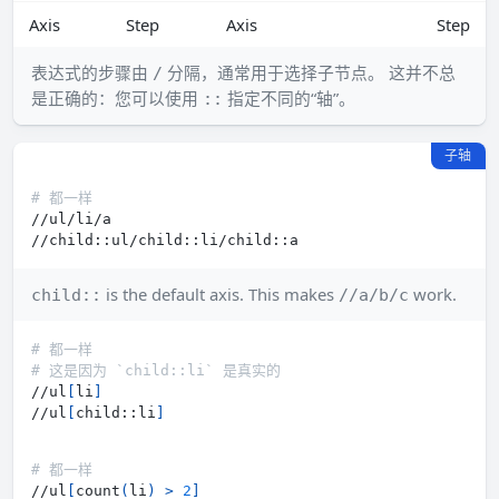
Axis
Step
Axis
Step
表达式的步骤由
分隔，通常用于选择子节点。 这并不总
/
是正确的：您可以使用
指定不同的“轴”。
::
子轴
# 都一样
is the default axis. This makes
work.
child::
//a/b/c
# 都一样
# 这是因为 `child::li` 是真实的
//ul
[
li
]
//ul
[
child::li
]
# 都一样
//ul
[
count
(
li
)
>
2
]