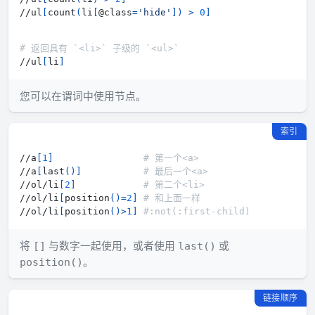
//ul
[
count
(
li
[
@class
=
'hide'
]
)
>
0
]
# 返回具有 `<li>` 子级的 `<ul>`
//ul
[
li
]
您可以在谓词中使用节点。
索引
//a
[
1
]
# 第一个<a>
//a
[
last
(
)
]
# 最后一个<a>
//ol/li
[
2
]
# 第二个<li>
//ol/li
[
position
(
)
=
2
]
# 和上面一样
//ol/li
[
position
(
)
>
1
]
#:not(:first-child)
将
与数字一起使用，或者使用
或
[]
last()
。
position()
链接顺序