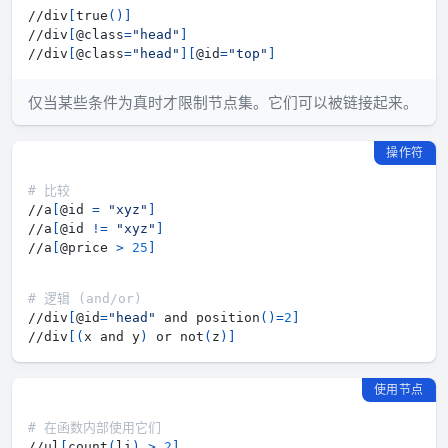
//div
[
true
(
)
]
//div
[
@class
=
"head"
]
//div
[
@class
=
"head"
]
[
@id
=
"top"
]
仅当某些条件为真时才限制节点集。它们可以被链接起来。
操作符
# 比较
//a
[
@id 
=
"xyz"
]
//a
[
@id 
!=
"xyz"
]
//a
[
@price 
>
25
]
# 逻辑 (and/or)
//div
[
@id
=
"head"
 and position
(
)
=
2
]
//div
[
(
x and y
)
 or not
(
z
)
]
使用节点
# 在函数内部使用它们
//ul
[
count
(
li
)
>
2
]