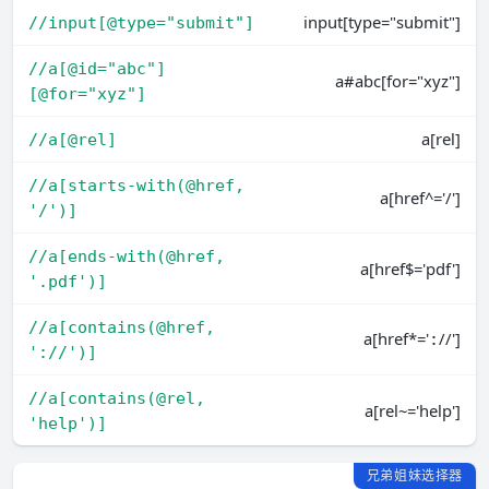
input[type="submit"]
//input[@type="submit"]
//a[@id="abc"]
a#abc[for="xyz"]
[@for="xyz"]
a[rel]
//a[@rel]
//a[starts-with(@href, 
a[href^='/']
'/')]
//a[ends-with(@href, 
a[href$='pdf']
'.pdf')]
//a[contains(@href, 
a[href*='
//']
:
'://')]
//a[contains(@rel, 
a[rel~='help']
'help')]
兄弟姐妹选择器