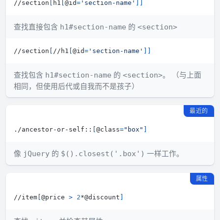
//section
[
h1
[
@id
=
'section-name'
]
]
查找直接包含
的
h1#section-name
<section>
//section
[
//h1
[
@id
=
'section-name'
]
]
查找包含
的
。 （与上面
h1#section-name
<section>
相同，但使用后代或自我而不是孩子）
最近的
./ancestor-or-self::
[
@class
=
"box"
]
像
的
一样工作。
jQuery
$().closest('.box')
属性
//item
[
@price 
>
2
*@discount
]