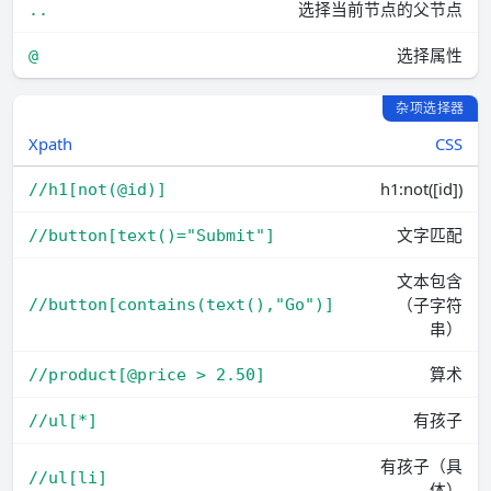
选择当前节点的父节点
..
选择属性
@
杂项选择器
Xpath
CSS
h1:not([id])
//h1[not(@id)]
文字匹配
//button[text()="Submit"]
文本包含
（子字符
//button[contains(text(),"Go")]
串）
算术
//product[@price > 2.50]
有孩子
//ul[*]
有孩子（具
//ul[li]
体）