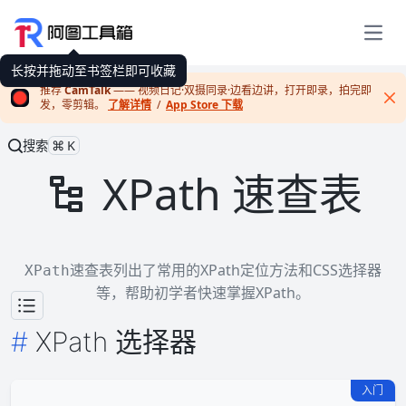
展开
长按并拖动至书签栏即可收藏
推荐
CamTalk
—— 视频日记·双摄同录·边看边讲，打开即录，拍完即
发，零剪辑。
了解详情
/
App Store 下载
Cl
搜索
⌘K
XPath 速查表
速查表列出了常用的XPath定位方法和CSS选择器
XPath
等，帮助初学者快速掌握XPath。
XPath 选择器
入门