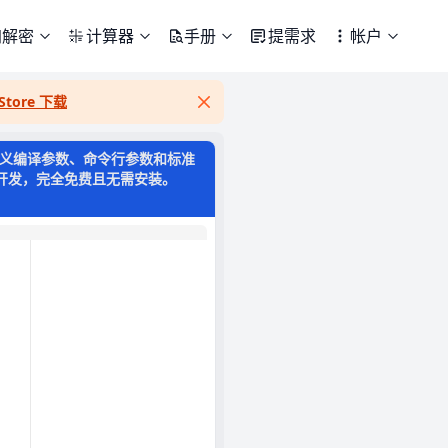
加解密
计算器
手册
提需求
帐户
Store 下载
Close
持自定义编译参数、命令行参数和标准
作开发，完全免费且无需安装。