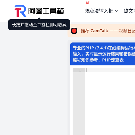
AI
魔法输入框
文
长按并拖动至书签栏即可收藏
推荐
CamTalk
—— 视频日
专业的PHP (7.4.1)在线编
输入，实时显示运行结果和错误信息
编程知识参考：
PHP速查表
1