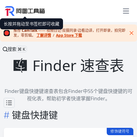
展开
长按并拖动至书签栏即可收藏
推荐
CamTalk
—— 视频日记·双摄同录·边看边讲，打开即录，拍完即
发，零剪辑。
了解详情
/
App Store 下载
Cl
搜索
⌘K
Finder 速查表
Finder键盘快捷键速查表包含Finder中55个键盘快捷键的可
视化表，帮助初学者快速掌握Finder。
键盘快捷键
修饰键符号