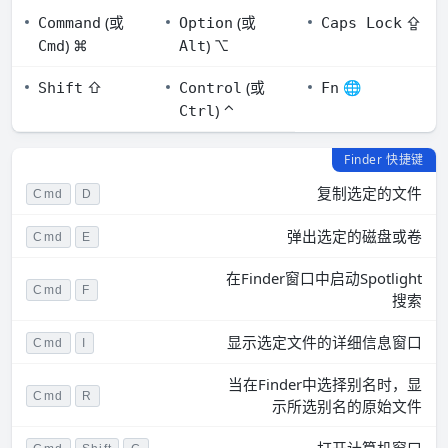
(或
(或
⇪
Command
Option
Caps Lock
) ⌘
) ⌥
Cmd
Alt
⇧
(或
🌐
Shift
Control
Fn
) ⌃
Ctrl
Finder 快捷键
复制选定的文件
Cmd
D
弹出选定的磁盘或卷
Cmd
E
在Finder窗口中启动Spotlight
Cmd
F
搜索
显示选定文件的详细信息窗口
Cmd
I
当在Finder中选择别名时，显
Cmd
R
示所选别名的原始文件
打开计算机窗口